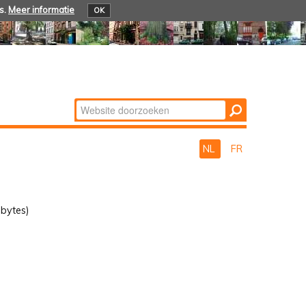
s.
Meer informatie
OK
Zoek
Geavanceerd
zoeken...
NL
FR
bytes)