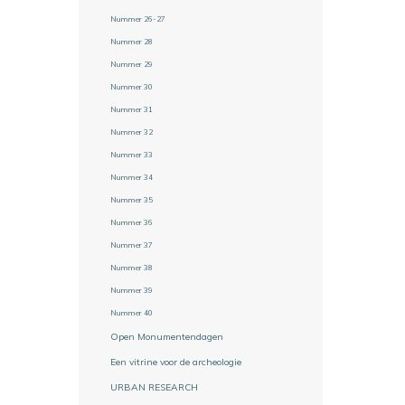
Nummer 26-27
Nummer 28
Nummer 29
Nummer 30
Nummer 31
Nummer 32
Nummer 33
Nummer 34
Nummer 35
Nummer 36
Nummer 37
Nummer 38
Nummer 39
Nummer 40
Open Monumentendagen
Een vitrine voor de archeologie
URBAN RESEARCH