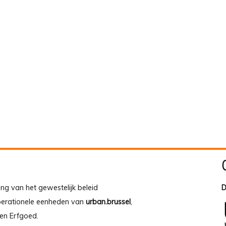
ing van het gewestelijk beleid
D
operationele eenheden van
urban.brussel
,
en Erfgoed.