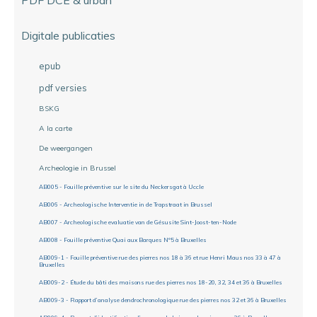
Digitale publicaties
epub
pdf versies
BSKG
A la carte
De weergangen
Archeologie in Brussel
AB005 - Fouille préventive sur le site du Neckersgat à Uccle
AB006 - Archeologische Interventie in de Trapstraat in Brussel
AB007 - Archeologische evaluatie van de Gésusite Sint-Joost-ten-Node
AB008 - Fouille préventive Quai aux Barques N°5 à Bruxelles
AB009-1 - Fouille préventive rue des pierres nos 18 à 36 et rue Henri Maus nos 33 à 47 à
Bruxelles
AB009-2 - Étude du bâti des maisons rue des pierres nos 18-20, 32, 34 et 36 à Bruxelles
AB009-3 - Rapport d’analyse dendrochronologique rue des pierres nos 32 et 36 à Bruxelles