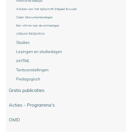
Praktische boekjes
Artikels van het tijdschrift Erfgoed Brussel
Open Monumentendagen
Een vitrine voor de archeologie
URBAN RESEARCH
Studies
Lezingen en studiedagen
inHTML
Tentoonstellingen
Pedagogisch
Gratis publicaties
Acties - Programma's
OMD