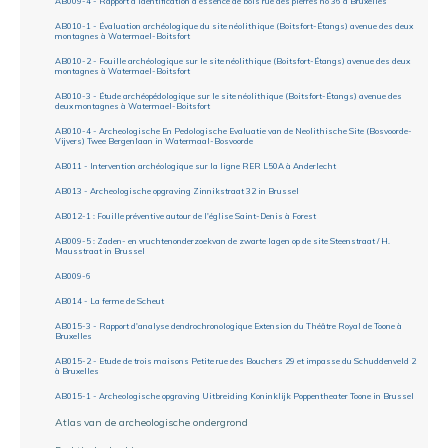
AB009-4 - Rapport d’identification d’essence de bois rue des pierres no 36 à Bruxelles
AB010-1 - Évaluation archéologique du site néolithique (Boitsfort-Étangs) avenue des deux
montagnes à Watermael-Boitsfort
AB010-2 - Fouille archéologique sur le site néolithique (Boitsfort-Étangs) avenue des deux
montagnes à Watermael-Boitsfort
AB010-3 - Étude archéopédologique sur le site néolithique (Boitsfort-Étangs) avenue des
deux montagnes à Watermael-Boitsfort
AB010-4 - Archeologische En Pedologische Evaluatie van de Neolithische Site (Bosvoorde-
Vijvers) Twee Bergenlaan in Watermaal-Bosvoorde
AB011 - Intervention archéologique sur la ligne RER L50A à Anderlecht
AB013 - Archeologische opgraving Zinnikstraat 32 in Brussel
AB012-1 : Fouille préventive autour de l'église Saint-Denis à Forest
AB009-5 : Zaden- en vruchtenonderzoekvan de zwarte lagen op de site Steenstraat / H.
Mausstraat in Brussel
AB009-6
AB014 - La ferme de Scheut
AB015-3 - Rapport d'analyse dendrochronologique Extension du Théâtre Royal de Toone à
Bruxelles
AB015-2 - Etude de trois maisons Petite rue des Bouchers 29 et impasse du Schuddenveld 2
à Bruxelles
AB015-1 - Archeologische opgraving Uitbreiding Koninklijk Poppentheater Toone in Brussel
Atlas van de archeologische ondergrond