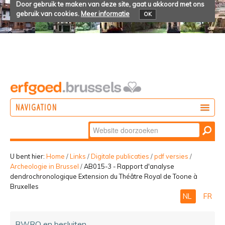
Door gebruik te maken van deze site, gaat u akkoord met ons
gebruik van cookies.
Meer informatie
OK
NAVIGATION
Zoek
DOEN
Geavanceerd
ONTDEKKEN
zoeken...
U bent hier:
Home
/
Links
/
Digitale publicaties
/
pdf versies
/
Archeologie in Brussel
/
AB015-3 - Rapport d'analyse
BELEVEN
dendrochronologique Extension du Théâtre Royal de Toone à
Bruxelles
NL
FR
BWRO en besluiten