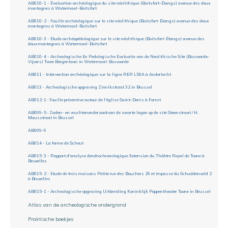
AB010-1 - Évaluation archéologique du site néolithique (Boitsfort-Étangs) avenue des deux
montagnes à Watermael-Boitsfort
AB010-2 - Fouille archéologique sur le site néolithique (Boitsfort-Étangs) avenue des deux
montagnes à Watermael-Boitsfort
AB010-3 - Étude archéopédologique sur le site néolithique (Boitsfort-Étangs) avenue des
deux montagnes à Watermael-Boitsfort
AB010-4 - Archeologische En Pedologische Evaluatie van de Neolithische Site (Bosvoorde-
Vijvers) Twee Bergenlaan in Watermaal-Bosvoorde
AB011 - Intervention archéologique sur la ligne RER L50A à Anderlecht
AB013 - Archeologische opgraving Zinnikstraat 32 in Brussel
AB012-1 : Fouille préventive autour de l'église Saint-Denis à Forest
AB009-5 : Zaden- en vruchtenonderzoekvan de zwarte lagen op de site Steenstraat / H.
Mausstraat in Brussel
AB009-6
AB014 - La ferme de Scheut
AB015-3 - Rapport d'analyse dendrochronologique Extension du Théâtre Royal de Toone à
Bruxelles
AB015-2 - Etude de trois maisons Petite rue des Bouchers 29 et impasse du Schuddenveld 2
à Bruxelles
AB015-1 - Archeologische opgraving Uitbreiding Koninklijk Poppentheater Toone in Brussel
Atlas van de archeologische ondergrond
Praktische boekjes