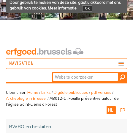
Door gebruik te maken van deze site, gaat u akkoord met ons
gebruik van cookies.
Meer informatie
OK
NAVIGATION
Zoek
DOEN
Geavanceerd
ONTDEKKEN
zoeken...
U bent hier:
Home
/
Links
/
Digitale publicaties
/
pdf versies
/
Archeologie in Brussel
/
AB012-1 : Fouille préventive autour de
BELEVEN
l'église Saint-Denis à Forest
NL
FR
BWRO en besluiten