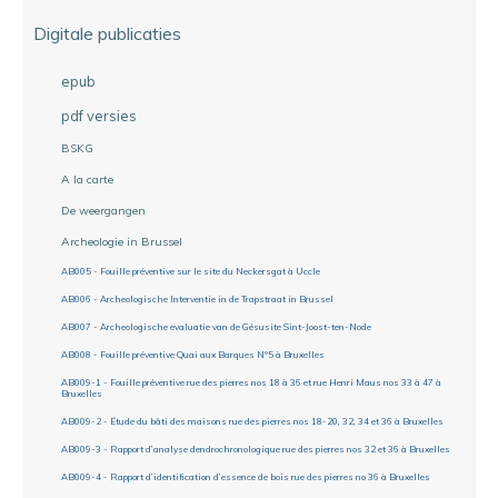
Digitale publicaties
epub
pdf versies
BSKG
A la carte
De weergangen
Archeologie in Brussel
AB005 - Fouille préventive sur le site du Neckersgat à Uccle
AB006 - Archeologische Interventie in de Trapstraat in Brussel
AB007 - Archeologische evaluatie van de Gésusite Sint-Joost-ten-Node
AB008 - Fouille préventive Quai aux Barques N°5 à Bruxelles
AB009-1 - Fouille préventive rue des pierres nos 18 à 36 et rue Henri Maus nos 33 à 47 à
Bruxelles
AB009-2 - Étude du bâti des maisons rue des pierres nos 18-20, 32, 34 et 36 à Bruxelles
AB009-3 - Rapport d’analyse dendrochronologique rue des pierres nos 32 et 36 à Bruxelles
AB009-4 - Rapport d’identification d’essence de bois rue des pierres no 36 à Bruxelles