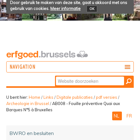
Door gebruik te maken van deze site, gaat u akkoord met ons
gebruik van cookies.
Meer informatie
OK
NAVIGATION
Zoek
DOEN
Geavanceerd
ONTDEKKEN
zoeken...
U bent hier:
Home
/
Links
/
Digitale publicaties
/
pdf versies
/
Archeologie in Brussel
/
AB008 - Fouille préventive Quai aux
BELEVEN
Barques N°5 à Bruxelles
NL
FR
BWRO en besluiten