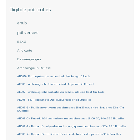
Digitale publicaties
epub
pdf versies
BSKG
A la carte
De weergangen
Archeologie in Brussel
AB005 - Fouille préventive sur le site du Neckersgat à Uccle
AB006 - Archeologische Interventie in de Trapstraat in Brussel
AB007 - Archeologische evaluatie van de Gésusite Sint-Joost-ten-Node
AB008 - Fouille préventive Quai aux Barques N°5 à Bruxelles
AB009-1 - Fouille préventive rue des pierres nos 18 à 36 et rue Henri Maus nos 33 à 47 à
Bruxelles
AB009-2 - Étude du bâti des maisons rue des pierres nos 18-20, 32, 34 et 36 à Bruxelles
AB009-3 - Rapport d’analyse dendrochronologique rue des pierres nos 32 et 36 à Bruxelles
AB009-4 - Rapport d’identification d’essence de bois rue des pierres no 36 à Bruxelles