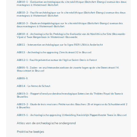
AB010-1 - Évaluation archéologique du site néolithique (Boitsfort-Étangs) avenue des deux
montagnes à Watermael-Boitsfort
AB010-2 - Fouille archéologique sur le site néolithique (Boitsfort-Étangs) avenue des deux
montagnes à Watermael-Boitsfort
AB010-3 - Étude archéopédologique sur le site néolithique (Boitsfort-Étangs) avenue des
deux montagnes à Watermael-Boitsfort
AB010-4 - Archeologische En Pedologische Evaluatie van de Neolithische Site (Bosvoorde-
Vijvers) Twee Bergenlaan in Watermaal-Bosvoorde
AB011 - Intervention archéologique sur la ligne RER L50A à Anderlecht
AB013 - Archeologische opgraving Zinnikstraat 32 in Brussel
AB012-1 : Fouille préventive autour de l'église Saint-Denis à Forest
AB009-5 : Zaden- en vruchtenonderzoekvan de zwarte lagen op de site Steenstraat / H.
Mausstraat in Brussel
AB009-6
AB014 - La ferme de Scheut
AB015-3 - Rapport d'analyse dendrochronologique Extension du Théâtre Royal de Toone à
Bruxelles
AB015-2 - Etude de trois maisons Petite rue des Bouchers 29 et impasse du Schuddenveld 2
à Bruxelles
AB015-1 - Archeologische opgraving Uitbreiding Koninklijk Poppentheater Toone in Brussel
Atlas van de archeologische ondergrond
Praktische boekjes