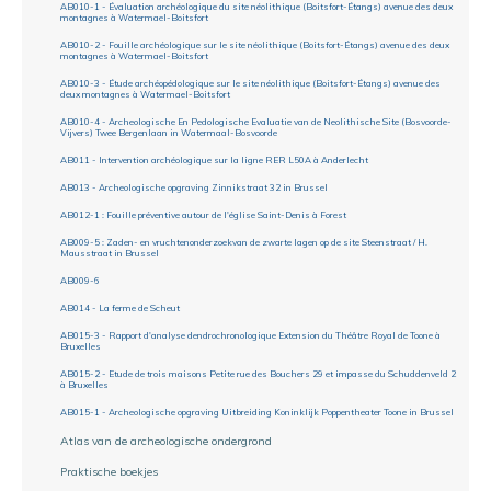
AB010-1 - Évaluation archéologique du site néolithique (Boitsfort-Étangs) avenue des deux
montagnes à Watermael-Boitsfort
AB010-2 - Fouille archéologique sur le site néolithique (Boitsfort-Étangs) avenue des deux
montagnes à Watermael-Boitsfort
AB010-3 - Étude archéopédologique sur le site néolithique (Boitsfort-Étangs) avenue des
deux montagnes à Watermael-Boitsfort
AB010-4 - Archeologische En Pedologische Evaluatie van de Neolithische Site (Bosvoorde-
Vijvers) Twee Bergenlaan in Watermaal-Bosvoorde
AB011 - Intervention archéologique sur la ligne RER L50A à Anderlecht
AB013 - Archeologische opgraving Zinnikstraat 32 in Brussel
AB012-1 : Fouille préventive autour de l'église Saint-Denis à Forest
AB009-5 : Zaden- en vruchtenonderzoekvan de zwarte lagen op de site Steenstraat / H.
Mausstraat in Brussel
AB009-6
AB014 - La ferme de Scheut
AB015-3 - Rapport d'analyse dendrochronologique Extension du Théâtre Royal de Toone à
Bruxelles
AB015-2 - Etude de trois maisons Petite rue des Bouchers 29 et impasse du Schuddenveld 2
à Bruxelles
AB015-1 - Archeologische opgraving Uitbreiding Koninklijk Poppentheater Toone in Brussel
Atlas van de archeologische ondergrond
Praktische boekjes