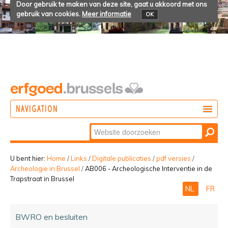
Door gebruik te maken van deze site, gaat u akkoord met ons
gebruik van cookies.
Meer informatie
OK
NAVIGATION
Zoek
DOEN
Geavanceerd
ONTDEKKEN
zoeken...
U bent hier:
Home
/
Links
/
Digitale publicaties
/
pdf versies
/
Archeologie in Brussel
/
AB006 - Archeologische Interventie in de
BELEVEN
Trapstraat in Brussel
NL
FR
BWRO en besluiten