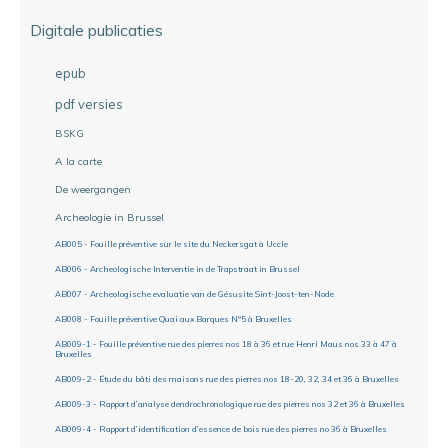
Digitale publicaties
epub
pdf versies
BSKG
A la carte
De weergangen
Archeologie in Brussel
AB005 - Fouille préventive sur le site du Neckersgat à Uccle
AB006 - Archeologische Interventie in de Trapstraat in Brussel
AB007 - Archeologische evaluatie van de Gésusite Sint-Joost-ten-Node
AB008 - Fouille préventive Quai aux Barques N°5 à Bruxelles
AB009-1 - Fouille préventive rue des pierres nos 18 à 36 et rue Henri Maus nos 33 à 47 à
Bruxelles
AB009-2 - Étude du bâti des maisons rue des pierres nos 18-20, 32, 34 et 36 à Bruxelles
AB009-3 - Rapport d’analyse dendrochronologique rue des pierres nos 32 et 36 à Bruxelles
AB009-4 - Rapport d’identification d’essence de bois rue des pierres no 36 à Bruxelles