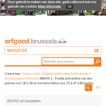
Door gebruik te maken van deze site, gaat u akkoord met ons
gebruik van cookies.
Meer informatie
OK
NAVIGATION
Zoek
DOEN
Geavanceerd
ONTDEKKEN
zoeken...
U bent hier:
Home
/
Links
/
Digitale publicaties
/
pdf versies
/
Archeologie in Brussel
/
AB009-1 - Fouille préventive rue des
BELEVEN
pierres nos 18 à 36 et rue Henri Maus nos 33 à 47 à Bruxelles
NL
FR
BWRO en besluiten