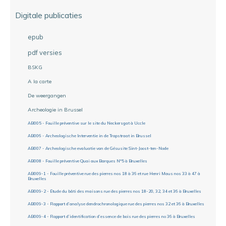
Digitale publicaties
epub
pdf versies
BSKG
A la carte
De weergangen
Archeologie in Brussel
AB005 - Fouille préventive sur le site du Neckersgat à Uccle
AB006 - Archeologische Interventie in de Trapstraat in Brussel
AB007 - Archeologische evaluatie van de Gésusite Sint-Joost-ten-Node
AB008 - Fouille préventive Quai aux Barques N°5 à Bruxelles
AB009-1 - Fouille préventive rue des pierres nos 18 à 36 et rue Henri Maus nos 33 à 47 à
Bruxelles
AB009-2 - Étude du bâti des maisons rue des pierres nos 18-20, 32, 34 et 36 à Bruxelles
AB009-3 - Rapport d’analyse dendrochronologique rue des pierres nos 32 et 36 à Bruxelles
AB009-4 - Rapport d’identification d’essence de bois rue des pierres no 36 à Bruxelles