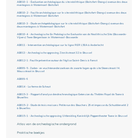
AB010-1 - Évaluation archéologique du site néolithique (Boitsfort-Étangs) avenue des deux
montagnes à Watermael-Boitsfort
AB010-2 - Fouille archéologique sur le site néolithique (Boitsfort-Étangs) avenue des deux
montagnes à Watermael-Boitsfort
AB010-3 - Étude archéopédologique sur le site néolithique (Boitsfort-Étangs) avenue des
deux montagnes à Watermael-Boitsfort
AB010-4 - Archeologische En Pedologische Evaluatie van de Neolithische Site (Bosvoorde-
Vijvers) Twee Bergenlaan in Watermaal-Bosvoorde
AB011 - Intervention archéologique sur la ligne RER L50A à Anderlecht
AB013 - Archeologische opgraving Zinnikstraat 32 in Brussel
AB012-1 : Fouille préventive autour de l'église Saint-Denis à Forest
AB009-5 : Zaden- en vruchtenonderzoekvan de zwarte lagen op de site Steenstraat / H.
Mausstraat in Brussel
AB009-6
AB014 - La ferme de Scheut
AB015-3 - Rapport d'analyse dendrochronologique Extension du Théâtre Royal de Toone à
Bruxelles
AB015-2 - Etude de trois maisons Petite rue des Bouchers 29 et impasse du Schuddenveld 2
à Bruxelles
AB015-1 - Archeologische opgraving Uitbreiding Koninklijk Poppentheater Toone in Brussel
Atlas van de archeologische ondergrond
Praktische boekjes