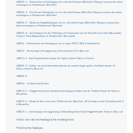
AB010-1 - Évaluation archéologique du site néolithique (Boitsfort-Étangs) avenue des deux
montagnes à Watermael-Boitsfort
AB010-2 - Fouille archéologique sur le site néolithique (Boitsfort-Étangs) avenue des deux
montagnes à Watermael-Boitsfort
AB010-3 - Étude archéopédologique sur le site néolithique (Boitsfort-Étangs) avenue des
deux montagnes à Watermael-Boitsfort
AB010-4 - Archeologische En Pedologische Evaluatie van de Neolithische Site (Bosvoorde-
Vijvers) Twee Bergenlaan in Watermaal-Bosvoorde
AB011 - Intervention archéologique sur la ligne RER L50A à Anderlecht
AB013 - Archeologische opgraving Zinnikstraat 32 in Brussel
AB012-1 : Fouille préventive autour de l'église Saint-Denis à Forest
AB009-5 : Zaden- en vruchtenonderzoekvan de zwarte lagen op de site Steenstraat / H.
Mausstraat in Brussel
AB009-6
AB014 - La ferme de Scheut
AB015-3 - Rapport d'analyse dendrochronologique Extension du Théâtre Royal de Toone à
Bruxelles
AB015-2 - Etude de trois maisons Petite rue des Bouchers 29 et impasse du Schuddenveld 2
à Bruxelles
AB015-1 - Archeologische opgraving Uitbreiding Koninklijk Poppentheater Toone in Brussel
Atlas van de archeologische ondergrond
Praktische boekjes