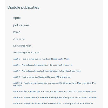
Digitale publicaties
epub
pdf versies
BSKG
A la carte
De weergangen
Archeologie in Brussel
AB005 - Fouille préventive sur le site du Neckersgat à Uccle
AB006 - Archeologische Interventie in de Trapstraat in Brussel
AB007 - Archeologische evaluatie van de Gésusite Sint-Joost-ten-Node
AB008 - Fouille préventive Quai aux Barques N°5 à Bruxelles
AB009-1 - Fouille préventive rue des pierres nos 18 à 36 et rue Henri Maus nos 33 à 47 à
Bruxelles
AB009-2 - Étude du bâti des maisons rue des pierres nos 18-20, 32, 34 et 36 à Bruxelles
AB009-3 - Rapport d’analyse dendrochronologique rue des pierres nos 32 et 36 à Bruxelles
AB009-4 - Rapport d’identification d’essence de bois rue des pierres no 36 à Bruxelles