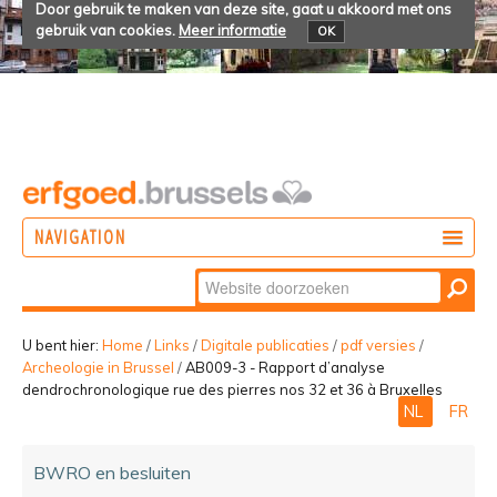
Door gebruik te maken van deze site, gaat u akkoord met ons
gebruik van cookies.
Meer informatie
OK
NAVIGATION
Zoek
DOEN
Geavanceerd
ONTDEKKEN
zoeken...
U bent hier:
Home
/
Links
/
Digitale publicaties
/
pdf versies
/
Archeologie in Brussel
/
AB009-3 - Rapport d’analyse
BELEVEN
dendrochronologique rue des pierres nos 32 et 36 à Bruxelles
NL
FR
BWRO en besluiten