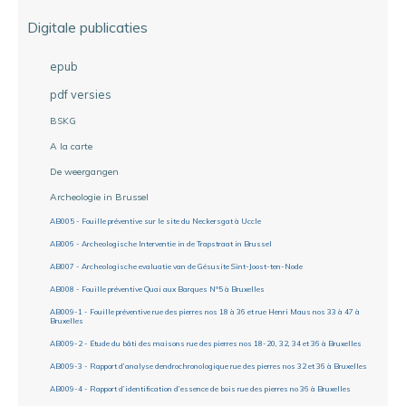
Digitale publicaties
epub
pdf versies
BSKG
A la carte
De weergangen
Archeologie in Brussel
AB005 - Fouille préventive sur le site du Neckersgat à Uccle
AB006 - Archeologische Interventie in de Trapstraat in Brussel
AB007 - Archeologische evaluatie van de Gésusite Sint-Joost-ten-Node
AB008 - Fouille préventive Quai aux Barques N°5 à Bruxelles
AB009-1 - Fouille préventive rue des pierres nos 18 à 36 et rue Henri Maus nos 33 à 47 à
Bruxelles
AB009-2 - Étude du bâti des maisons rue des pierres nos 18-20, 32, 34 et 36 à Bruxelles
AB009-3 - Rapport d’analyse dendrochronologique rue des pierres nos 32 et 36 à Bruxelles
AB009-4 - Rapport d’identification d’essence de bois rue des pierres no 36 à Bruxelles