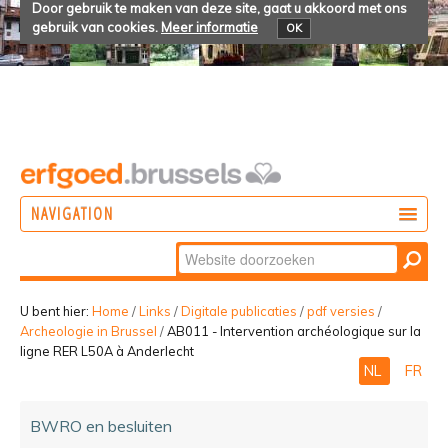
Door gebruik te maken van deze site, gaat u akkoord met ons
gebruik van cookies.
Meer informatie
OK
NAVIGATION
Zoek
DOEN
Geavanceerd
ONTDEKKEN
zoeken...
U bent hier:
Home
/
Links
/
Digitale publicaties
/
pdf versies
/
Archeologie in Brussel
/
AB011 - Intervention archéologique sur la
BELEVEN
ligne RER L50A à Anderlecht
NL
FR
BWRO en besluiten