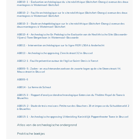
AB010-1 - Évaluation archéologique du site néolithique (Boitsfort-Étangs) avenue des deux
montagnes à Watermael-Boitsfort
AB010-2 - Fouille archéologique sur le site néolithique (Boitsfort-Étangs) avenue des deux
montagnes à Watermael-Boitsfort
AB010-3 - Étude archéopédologique sur le site néolithique (Boitsfort-Étangs) avenue des
deux montagnes à Watermael-Boitsfort
AB010-4 - Archeologische En Pedologische Evaluatie van de Neolithische Site (Bosvoorde-
Vijvers) Twee Bergenlaan in Watermaal-Bosvoorde
AB011 - Intervention archéologique sur la ligne RER L50A à Anderlecht
AB013 - Archeologische opgraving Zinnikstraat 32 in Brussel
AB012-1 : Fouille préventive autour de l'église Saint-Denis à Forest
AB009-5 : Zaden- en vruchtenonderzoekvan de zwarte lagen op de site Steenstraat / H.
Mausstraat in Brussel
AB009-6
AB014 - La ferme de Scheut
AB015-3 - Rapport d'analyse dendrochronologique Extension du Théâtre Royal de Toone à
Bruxelles
AB015-2 - Etude de trois maisons Petite rue des Bouchers 29 et impasse du Schuddenveld 2
à Bruxelles
AB015-1 - Archeologische opgraving Uitbreiding Koninklijk Poppentheater Toone in Brussel
Atlas van de archeologische ondergrond
Praktische boekjes