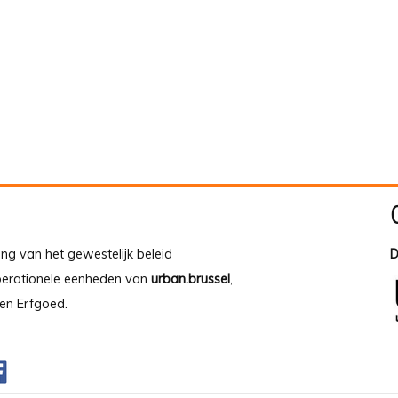
ing van het gewestelijk beleid
D
operationele eenheden van
urban.brussel
,
en Erfgoed.