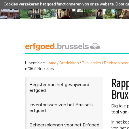
Cookies verzekeren het goed functionneren van onze website. Door geb
U bent hier:
Home
/
Ontdekken
/
Publicaties
/
Reeksen over
n°36 à Bruxelles
Rapp
Register van het gevrijwaard
Brux
erfgoed
Inventarissen van het Brussels
Digitale 
erfgoed
taal van 
In het k
Beheersplannen voor het Erfgoed
van het 