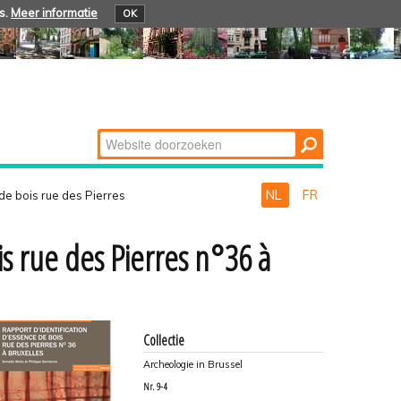
s.
Meer informatie
OK
Zoek
Geavanceerd
zoeken...
NL
FR
de bois rue des Pierres
is rue des Pierres n°36 à
Collectie
Archeologie in Brussel
Nr.
9-4