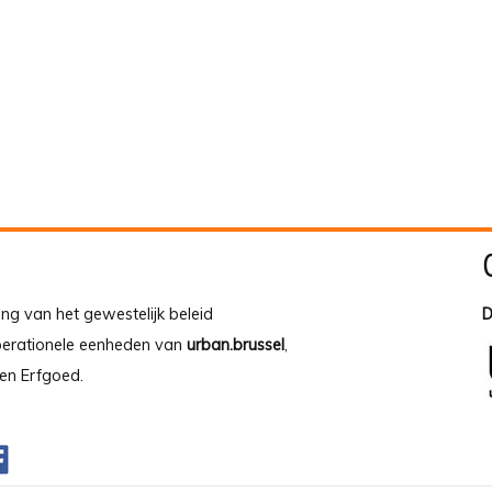
ing van het gewestelijk beleid
D
operationele eenheden van
urban.brussel
,
en Erfgoed.