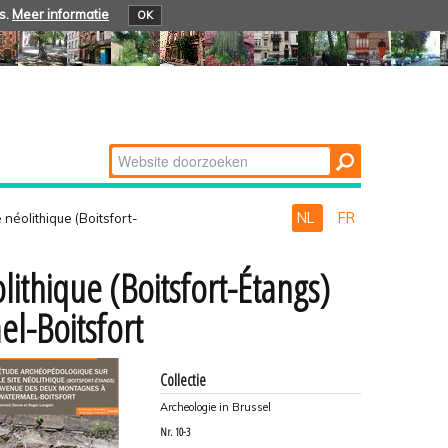
s.
Meer informatie
OK
Zoek
Geavanceerd
zoeken...
NL
FR
néolithique (Boitsfort-
ithique (Boitsfort-Étangs)
l-Boitsfort
Collectie
Archeologie in Brussel
Nr.
10-3