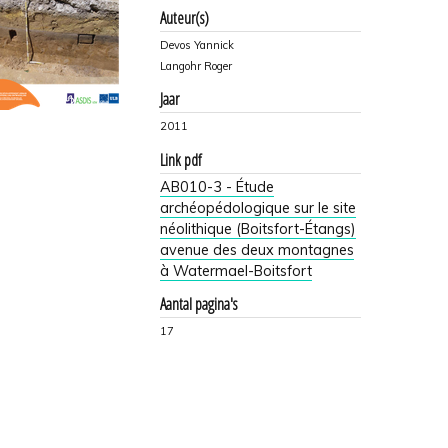
Auteur(s)
Devos Yannick
Langohr Roger
Jaar
2011
Link pdf
AB010-3 - Étude
archéopédologique sur le site
néolithique (Boitsfort-Étangs)
avenue des deux montagnes
à Watermael-Boitsfort
Aantal pagina's
17