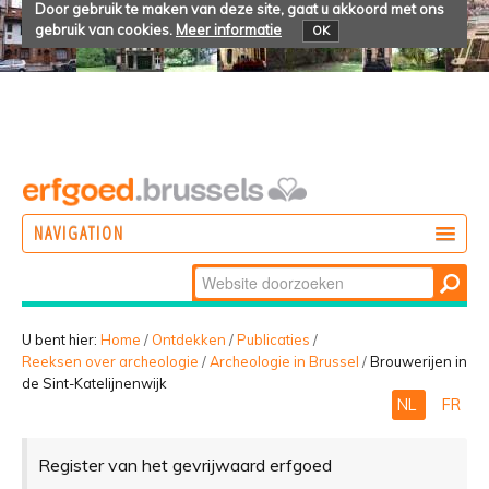
Door gebruik te maken van deze site, gaat u akkoord met ons
gebruik van cookies.
Meer informatie
OK
NAVIGATION
Zoek
DOEN
Geavanceerd
ONTDEKKEN
zoeken...
U bent hier:
Home
/
Ontdekken
/
Publicaties
/
Reeksen over archeologie
/
Archeologie in Brussel
/
Brouwerijen in
BELEVEN
de Sint-Katelijnenwijk
NL
FR
Register van het gevrijwaard erfgoed