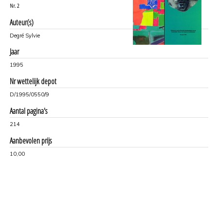
Nr.
2
Auteur(s)
Degré Sylvie
Jaar
1995
Nr wettelijk depot
D/1995/0550/9
Aantal pagina's
214
Aanbevolen prijs
10,00