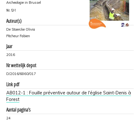
Archeologie in Brussel
Nr.
12-1
Auteur(s)
De Staercke Olivia
Pècheur Fabien
Jaar
2016
Nr wettelijk depot
D/2016/6860/017
Link pdf
AB012-1 : Fouille préventive autour de l'église Saint-Denis à
Forest
Aantal pagina's
24