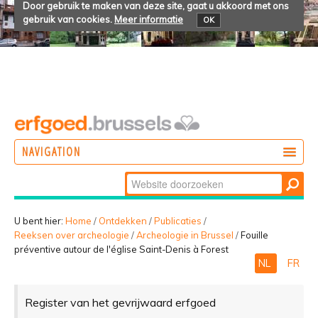
Door gebruik te maken van deze site, gaat u akkoord met ons
gebruik van cookies.
Meer informatie
OK
NAVIGATION
Zoek
DOEN
Geavanceerd
ONTDEKKEN
zoeken...
U bent hier:
Home
/
Ontdekken
/
Publicaties
/
Reeksen over archeologie
/
Archeologie in Brussel
/
Fouille
BELEVEN
préventive autour de l'église Saint-Denis à Forest
NL
FR
Register van het gevrijwaard erfgoed