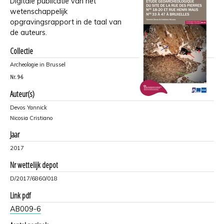
Digitale publicatie van het
wetenschappelijk
opgravingsrapport in de taal van
de auteurs.
Collectie
Archeologie in Brussel
Nr.
9-6
Auteur(s)
Devos Yannick
Nicosia Cristiano
Jaar
2017
Nr wettelijk depot
D/2017/6860/018
Link pdf
AB009-6