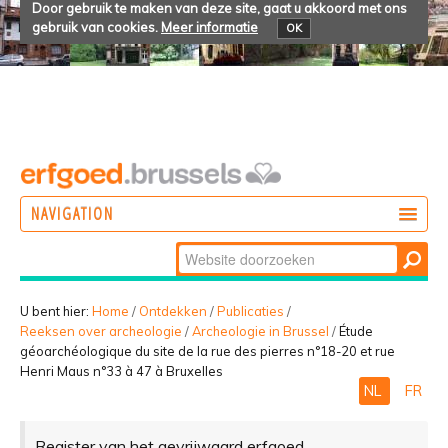
Door gebruik te maken van deze site, gaat u akkoord met ons
gebruik van cookies.
Meer informatie
OK
NAVIGATION
Zoek
DOEN
Geavanceerd
ONTDEKKEN
zoeken...
U bent hier:
Home
/
Ontdekken
/
Publicaties
/
Reeksen over archeologie
/
Archeologie in Brussel
/
Étude
BELEVEN
géoarchéologique du site de la rue des pierres n°18-20 et rue
Henri Maus n°33 à 47 à Bruxelles
NL
FR
Register van het gevrijwaard erfgoed