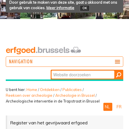
Door gebruik te maken van deze site, gaat u akkoord met ons
gebruik van cookies.
Meer informatie
OK
NAVIGATION
Zoek
DOEN
Geavanceerd
ONTDEKKEN
zoeken...
U bent hier:
Home
/
Ontdekken
/
Publicaties
/
Reeksen over archeologie
/
Archeologie in Brussel
/
BELEVEN
Archeologische interventie in de Trapstraat in Brussel
NL
FR
Register van het gevrijwaard erfgoed