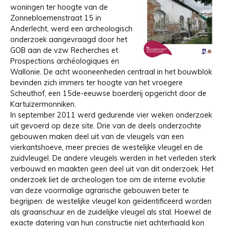
woningen ter hoogte van de
Zonnebloemenstraat 15 in
Anderlecht, werd een archeologisch
onderzoek aangevraagd door het
GOB aan de vzw Recherches et
Prospections archéologiques en
Wallonie. De acht wooneenheden centraal in het bouwblok
bevinden zich immers ter hoogte van het vroegere
Scheuthof, een 15de-eeuwse boerderij opgericht door de
Kartuizermonniken.
In september 2011 werd gedurende vier weken onderzoek
uit gevoerd op deze site. Drie van de deels onderzochte
gebouwen maken deel uit van de vleugels van een
vierkantshoeve, meer precies de westelijke vleugel en de
zuidvleugel. De andere vleugels werden in het verleden sterk
verbouwd en maakten geen deel uit van dit onderzoek. Het
onderzoek liet de archeologen toe om de interne evolutie
van deze voormalige agrarische gebouwen beter te
begrijpen: de westelijke vleugel kon geïdentificeerd worden
als graanschuur en de zuidelijke vleugel als stal. Hoewel de
exacte datering van hun constructie niet achterhaald kon