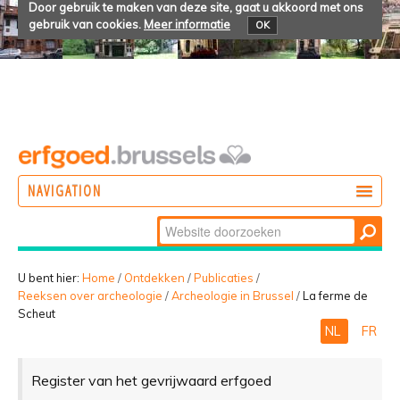
Door gebruik te maken van deze site, gaat u akkoord met ons
gebruik van cookies.
Meer informatie
OK
NAVIGATION
Zoek
DOEN
Geavanceerd
ONTDEKKEN
zoeken...
U bent hier:
Home
/
Ontdekken
/
Publicaties
/
Reeksen over archeologie
/
Archeologie in Brussel
/
La ferme de
BELEVEN
Scheut
NL
FR
Register van het gevrijwaard erfgoed