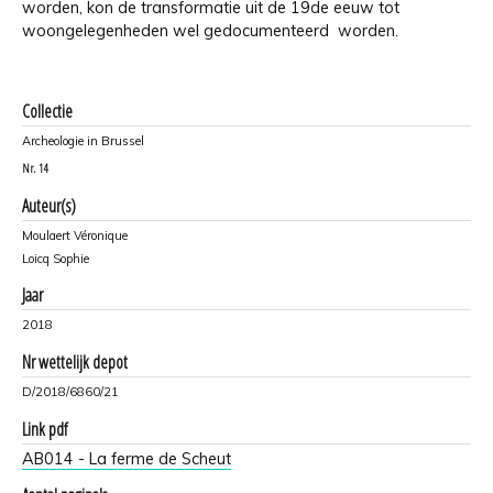
worden, kon de transformatie uit de 19de eeuw tot
woongelegenheden wel gedocumenteerd worden.
Collectie
Archeologie in Brussel
Nr.
14
Auteur(s)
Moulaert Véronique
Loicq Sophie
Jaar
2018
Nr wettelijk depot
D/2018/6860/21
Link pdf
AB014 - La ferme de Scheut