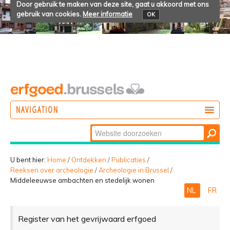
Door gebruik te maken van deze site, gaat u akkoord met ons
gebruik van cookies.
Meer informatie
OK
NAVIGATION
Zoek
DOEN
Geavanceerd
ONTDEKKEN
zoeken...
U bent hier:
Home
/
Ontdekken
/
Publicaties
/
Reeksen over archeologie
/
Archeologie in Brussel
/
BELEVEN
Middeleeuwse ambachten en stedelijk wonen
NL
FR
Register van het gevrijwaard erfgoed