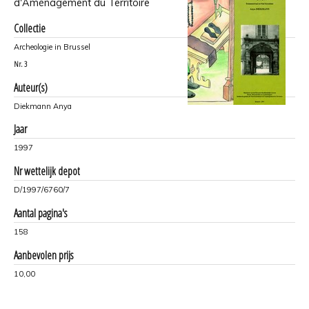
d'Aménagement du Territoire
Collectie
Archeologie in Brussel
Nr.
3
Auteur(s)
Diekmann Anya
Jaar
1997
Nr wettelijk depot
D/1997/6760/7
Aantal pagina's
158
Aanbevolen prijs
10,00