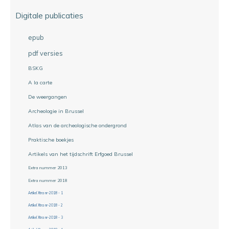
Digitale publicaties
epub
pdf versies
BSKG
A la carte
De weergangen
Archeologie in Brussel
Atlas van de archeologische ondergrond
Praktische boekjes
Artikels van het tijdschrift Erfgoed Brussel
Extra nummer 2013
Extra nummer 2018
Artikel Xtra nr-2018 - 1
Artikel Xtra nr-2018 - 2
Artikel Xtra nr-2018 - 3