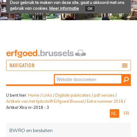
Door gebruik te maken van deze site, gaat u akkoord met ons
gebruik van cookies.
Meer informatie
OK
NAVIGATION
Zoek
DOEN
Geavanceerd
ONTDEKKEN
zoeken...
U bent hier:
Home
/
Links
/
Digitale publicaties
/
pdf versies
/
Artikels van het tijdschrift Erfgoed Brussel
/
Extra nummer 2018
/
BELEVEN
Artikel Xtra nr-2018 - 3
NL
FR
BWRO en besluiten