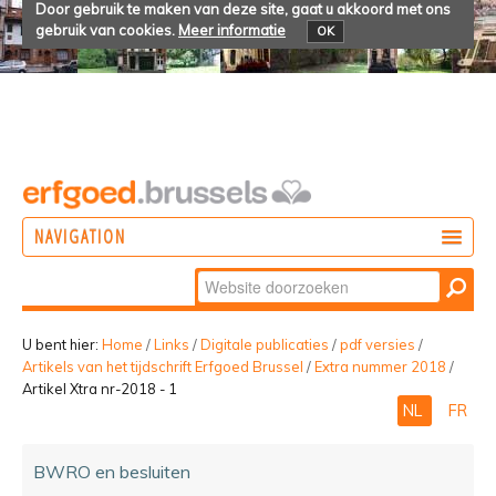
Door gebruik te maken van deze site, gaat u akkoord met ons
gebruik van cookies.
Meer informatie
OK
NAVIGATION
Zoek
DOEN
Geavanceerd
ONTDEKKEN
zoeken...
U bent hier:
Home
/
Links
/
Digitale publicaties
/
pdf versies
/
Artikels van het tijdschrift Erfgoed Brussel
/
Extra nummer 2018
/
BELEVEN
Artikel Xtra nr-2018 - 1
NL
FR
BWRO en besluiten