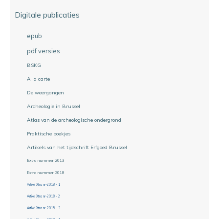
Digitale publicaties
epub
pdf versies
BSKG
A la carte
De weergangen
Archeologie in Brussel
Atlas van de archeologische ondergrond
Praktische boekjes
Artikels van het tijdschrift Erfgoed Brussel
Extra nummer 2013
Extra nummer 2018
Artikel Xtra nr-2018 - 1
Artikel Xtra nr-2018 - 2
Artikel Xtra nr-2018 - 3