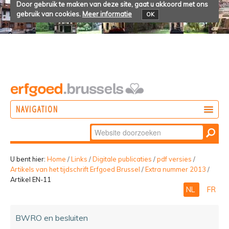
Door gebruik te maken van deze site, gaat u akkoord met ons
gebruik van cookies.
Meer informatie
OK
NAVIGATION
Zoek
DOEN
Geavanceerd
ONTDEKKEN
zoeken...
U bent hier:
Home
/
Links
/
Digitale publicaties
/
pdf versies
/
Artikels van het tijdschrift Erfgoed Brussel
/
Extra nummer 2013
/
BELEVEN
Artikel EN-11
NL
FR
BWRO en besluiten