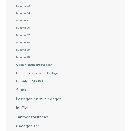
Nummer 33
Nummer 34
Nummer 35
Nummer 36
Nummer 37
Nummer 38
Nummer 39
Nummer 40
Open Monumentendagen
Een vitrine voor de archeologie
URBAN RESEARCH
Studies
Lezingen en studiedagen
inHTML
Tentoonstellingen
Pedagogisch