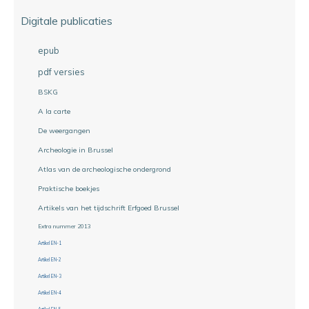
Digitale publicaties
epub
pdf versies
BSKG
A la carte
De weergangen
Archeologie in Brussel
Atlas van de archeologische ondergrond
Praktische boekjes
Artikels van het tijdschrift Erfgoed Brussel
Extra nummer 2013
Artikel EN-1
Artikel EN-2
Artikel EN-3
Artikel EN-4