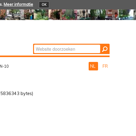
s.
Meer informatie
OK
Zoek
Geavanceerd
zoeken...
NL
FR
EN-10
(5836343 bytes)