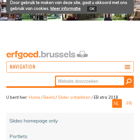
Door gebruik te maken van deze site, gaat u akkoord met ons
gebruik van cookies.
Meer informatie
OK
NAVIGATION
Zoek
DOEN
Geavanceerd
ONTDEKKEN
zoeken...
U bent hier:
Home
/
Beeld
/
Slider ontdekken
/
EB xtra 2018
NL
FR
BELEVEN
Slides homepage only
Portlets