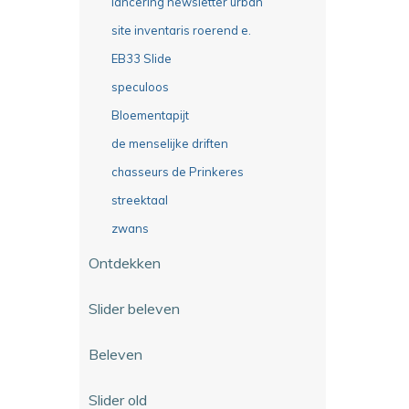
lancering newsletter urban
site inventaris roerend e.
EB33 Slide
speculoos
Bloementapijt
de menselijke driften
chasseurs de Prinkeres
streektaal
zwans
Ontdekken
Slider beleven
Beleven
Slider old