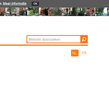
s.
Meer informatie
OK
Zoek
Geavanceerd
zoeken...
NL
FR