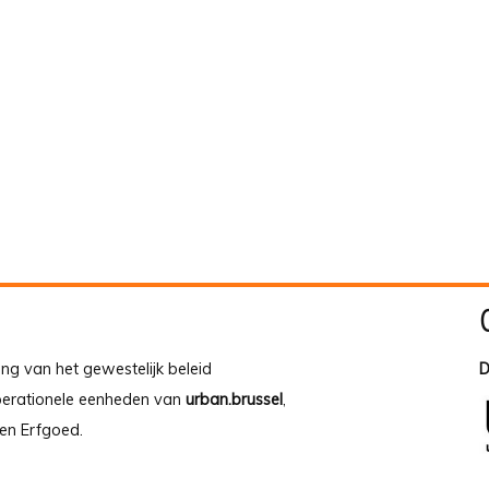
ing van het gewestelijk beleid
D
operationele eenheden van
urban.brussel
,
en Erfgoed.