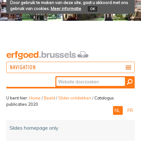
Door gebruik te maken van deze site, gaat u akkoord met ons
gebruik van cookies.
Meer informatie
OK
NAVIGATION
Zoek
DOEN
Geavanceerd
ONTDEKKEN
zoeken...
U bent hier:
Home
/
Beeld
/
Slider ontdekken
/
Catalogus
publicaties 2020
BELEVEN
NL
FR
Slides homepage only