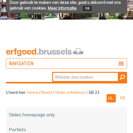
Door gebruik te maken van deze site, gaat u akkoord met ons
gebruik van cookies.
Meer informatie
OK
NAVIGATION
Zoek
DOEN
Geavanceerd
ONTDEKKEN
zoeken...
U bent hier:
Home
/
Beeld
/
Slider ontdekken
/
EB 22
NL
FR
BELEVEN
Slides homepage only
Portlets