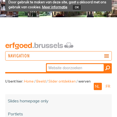
Door gebruik te maken van deze site, gaat u akkoord met ons
gebruik van cookies.
Meer informatie
OK
NAVIGATION
Zoek
DOEN
Geavanceerd
ONTDEKKEN
zoeken...
U bent hier:
Home
/
Beeld
/
Slider ontdekken
/
werven
NL
FR
BELEVEN
Slides homepage only
Portlets