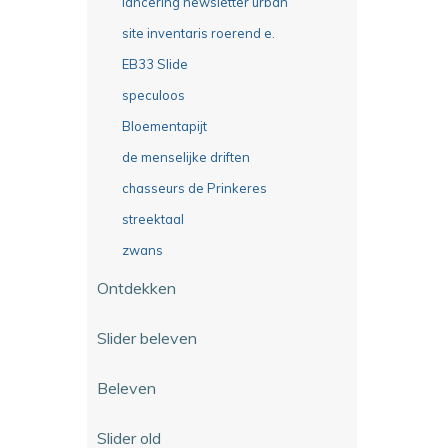
lancering newsletter urban
site inventaris roerend e.
EB33 Slide
speculoos
Bloementapijt
de menselijke driften
chasseurs de Prinkeres
streektaal
zwans
Ontdekken
Slider beleven
Beleven
Slider old