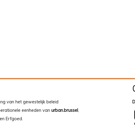
ing van het gewestelijk beleid
D
operationele eenheden van
urban.brussel
,
en Erfgoed.