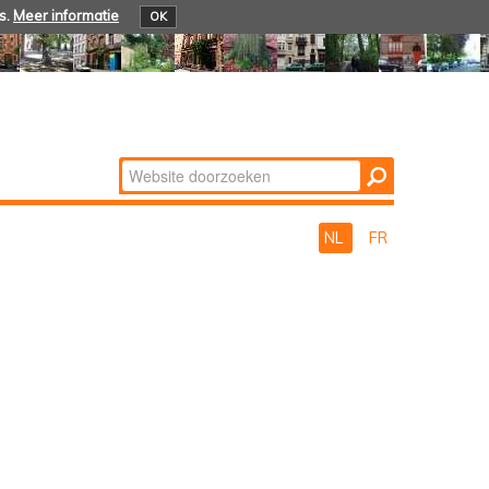
s.
Meer informatie
OK
Zoek
Geavanceerd
zoeken...
NL
FR