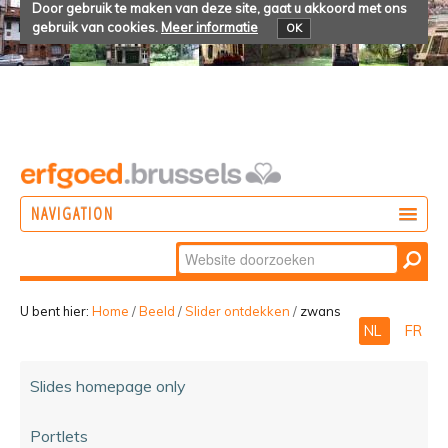
Door gebruik te maken van deze site, gaat u akkoord met ons
gebruik van cookies.
Meer informatie
OK
NAVIGATION
Zoek
DOEN
Geavanceerd
ONTDEKKEN
zoeken...
U bent hier:
Home
/
Beeld
/
Slider ontdekken
/
zwans
NL
FR
BELEVEN
Slides homepage only
Portlets