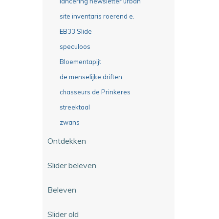
lancering newsletter urban
site inventaris roerend e.
EB33 Slide
speculoos
Bloementapijt
de menselijke driften
chasseurs de Prinkeres
streektaal
zwans
Ontdekken
Slider beleven
Beleven
Slider old