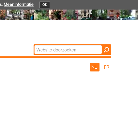
s.
Meer informatie
OK
Zoek
Geavanceerd
zoeken...
NL
FR