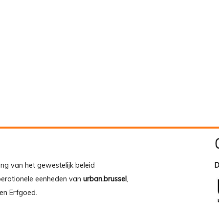
ing van het gewestelijk beleid
D
operationele eenheden van
urban.brussel
,
en Erfgoed.