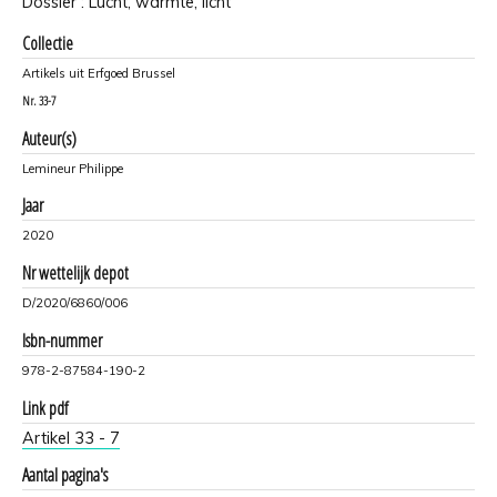
Dossier : Lucht, warmte, licht
Collectie
Artikels uit Erfgoed Brussel
Nr.
33-7
Auteur(s)
Lemineur Philippe
Jaar
2020
Nr wettelijk depot
D/2020/6860/006
Isbn-nummer
978-2-87584-190-2
Link pdf
Artikel 33 - 7
Aantal pagina's