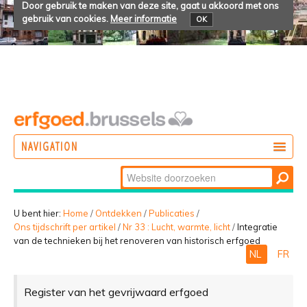
Door gebruik te maken van deze site, gaat u akkoord met ons
gebruik van cookies.
Meer informatie
OK
NAVIGATION
Zoek
DOEN
Geavanceerd
ONTDEKKEN
zoeken...
U bent hier:
Home
/
Ontdekken
/
Publicaties
/
Ons tijdschrift per artikel
/
Nr 33 : Lucht, warmte, licht
/
Integratie
BELEVEN
van de technieken bij het renoveren van historisch erfgoed
NL
FR
Register van het gevrijwaard erfgoed