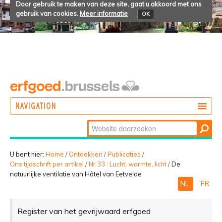
Door gebruik te maken van deze site, gaat u akkoord met ons
gebruik van cookies.
Meer informatie
OK
NAVIGATION
Zoek
DOEN
Geavanceerd
ONTDEKKEN
zoeken...
U bent hier:
Home
/
Ontdekken
/
Publicaties
/
Ons tijdschrift per artikel
/
Nr 33 : Lucht, warmte, licht
/
De
BELEVEN
natuurlijke ventilatie van Hôtel van Eetvelde
NL
FR
Register van het gevrijwaard erfgoed