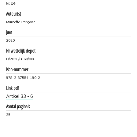
Nr.
33-6
Auteur(s)
Marneffe Françoise
Jaar
2020
Nr wettelijk depot
D/2020/6860/006
Isbn-nummer
978-2-87584-190-2
Link pdf
Artikel 33 - 6
Aantal pagina's
25