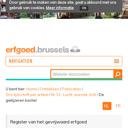
Door gebruik te maken van deze site, gaat u akkoord met ons
gebruik van cookies.
Meer informatie
OK
NAVIGATION
Zoek
DOEN
Geavanceerd
ONTDEKKEN
zoeken...
U bent hier:
Home
/
Ontdekken
/
Publicaties
/
Ons tijdschrift per artikel
/
Nr 33 : Lucht, warmte, licht
/
De
BELEVEN
gietijzeren kachel
NL
FR
Register van het gevrijwaard erfgoed