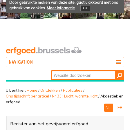
Door gebruik te maken van deze site, gaat u akkoord met ons
gebruik van cookies.
Meer informatie
OK
NAVIGATION
Zoek
DOEN
Geavanceerd
ONTDEKKEN
zoeken...
U bent hier:
Home
/
Ontdekken
/
Publicaties
/
Ons tijdschrift per artikel
/
Nr 33 : Lucht, warmte, licht
/
Akoestiek en
BELEVEN
erfgoed
NL
FR
Register van het gevrijwaard erfgoed