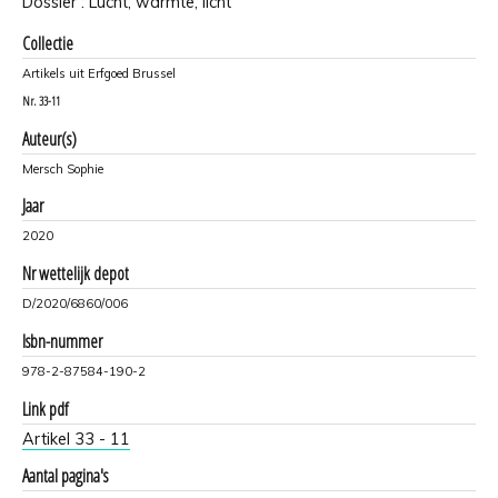
Dossier : Lucht, warmte, licht
Collectie
Artikels uit Erfgoed Brussel
Nr.
33-11
Auteur(s)
Mersch Sophie
Jaar
2020
Nr wettelijk depot
D/2020/6860/006
Isbn-nummer
978-2-87584-190-2
Link pdf
Artikel 33 - 11
Aantal pagina's