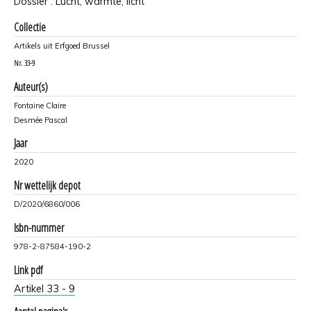
Dossier : Lucht, warmte, licht
Collectie
Artikels uit Erfgoed Brussel
Nr.
33-9
Auteur(s)
Fontaine Claire
Desmée Pascal
Jaar
2020
Nr wettelijk depot
D/2020/6860/006
Isbn-nummer
978-2-87584-190-2
Link pdf
Artikel 33 - 9