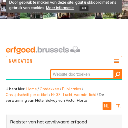
Door gebruik te maken van deze site, gaat u akkoord met ons
gebruik van cookies.
Meer informatie
OK
NAVIGATION
Zoek
DOEN
Geavanceerd
ONTDEKKEN
zoeken...
U bent hier:
Home
/
Ontdekken
/
Publicaties
/
Ons tijdschrift per artikel
/
Nr 33 : Lucht, warmte, licht
/
De
BELEVEN
verwarming van Hôtel Solvay van Victor Horta
NL
FR
Register van het gevrijwaard erfgoed