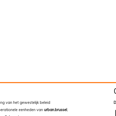
ing van het gewestelijk beleid
D
operationele eenheden van
urban.brussel
,