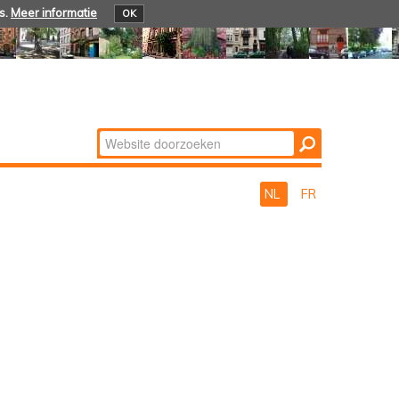
s.
Meer informatie
OK
Zoek
Geavanceerd
zoeken...
NL
FR