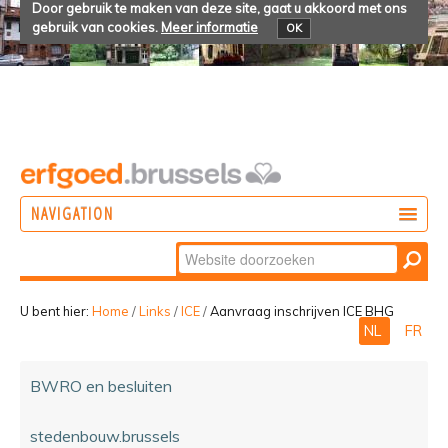
Door gebruik te maken van deze site, gaat u akkoord met ons
gebruik van cookies.
Meer informatie
OK
NAVIGATION
Zoek
DOEN
Geavanceerd
ONTDEKKEN
zoeken...
U bent hier:
Home
/
Links
/
ICE
/
Aanvraag inschrijven ICE BHG
NL
FR
BELEVEN
BWRO en besluiten
stedenbouw.brussels