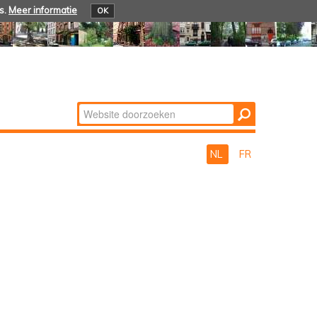
s.
Meer informatie
OK
Zoek
Geavanceerd
zoeken...
NL
FR