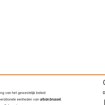
ing van het gewestelijk beleid
D
operationele eenheden van
urban.brussel
,