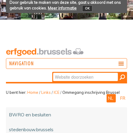
Door gebruik te maken van deze site, gaat u akkoord met ons
gebruik van cookies.
Meer informatie
OK
NAVIGATION
Zoek
DOEN
Geavanceerd
ONTDEKKEN
zoeken...
U bent hier:
Home
/
Links
/
ICE
/
Ommegang inschrijving Brussel
NL
FR
BELEVEN
BWRO en besluiten
stedenbouw.brussels