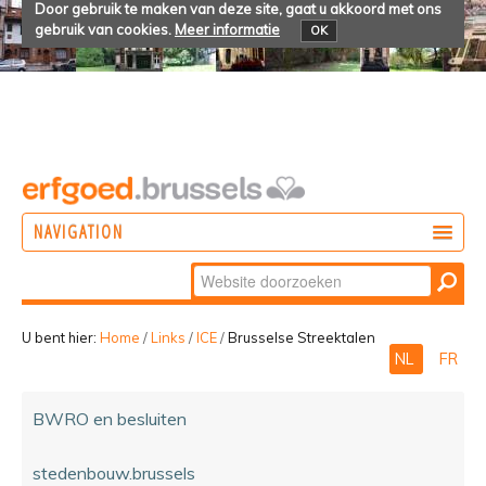
Door gebruik te maken van deze site, gaat u akkoord met ons
gebruik van cookies.
Meer informatie
OK
NAVIGATION
Zoek
DOEN
Geavanceerd
ONTDEKKEN
zoeken...
U bent hier:
Home
/
Links
/
ICE
/
Brusselse Streektalen
NL
FR
BELEVEN
BWRO en besluiten
stedenbouw.brussels