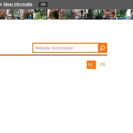
s.
Meer informatie
OK
Zoek
Geavanceerd
zoeken...
NL
FR