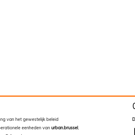
ing van het gewestelijk beleid
D
operationele eenheden van
urban.brussel
,