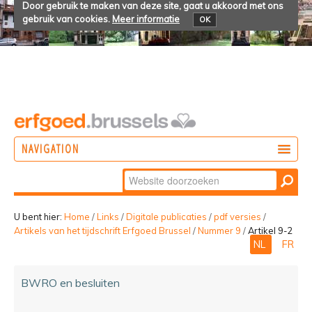
Door gebruik te maken van deze site, gaat u akkoord met ons
gebruik van cookies.
Meer informatie
OK
NAVIGATION
Zoek
DOEN
Geavanceerd
ONTDEKKEN
zoeken...
U bent hier:
Home
/
Links
/
Digitale publicaties
/
pdf versies
/
Artikels van het tijdschrift Erfgoed Brussel
/
Nummer 9
/
Artikel 9-2
BELEVEN
NL
FR
BWRO en besluiten