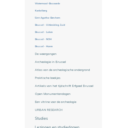
Watermaal-Bosvoorde
Koekelberg
Sint-Agatha-Berchem
Brussel - Uitbreiding Zuid
Brussel - Laken
Brussel - NOH
Brussel - Haren
De weergangen
Archeologie in Brussel
Atlas van de archeologische ondergrond
Praktische boekjes
Artikels van het tijdschrift Erfgoed Brussel
Open Monumentendagen
Een vitrine voor de archeologie
URBAN RESEARCH
Studies
Lezingen en studiedagen