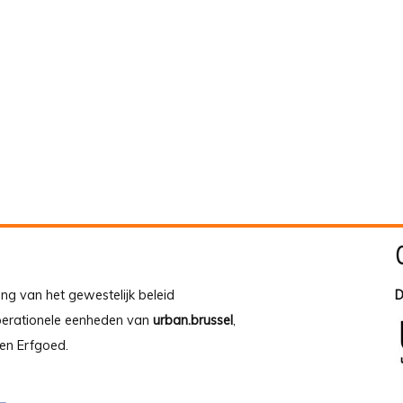
ing van het gewestelijk beleid
D
operationele eenheden van
urban.brussel
,
en Erfgoed.