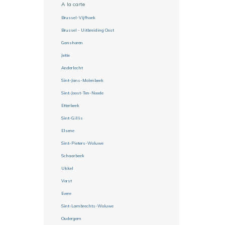
A la carte
Brussel-Vijfhoek
Brussel - Uitbreiding Oost
Ganshoren
Jette
Anderlecht
Sint-Jans-Molenbeek
Sint-Joost-Ten-Noode
Etterbeek
Sint-Gillis
Elsene
Sint-Pieters-Woluwe
Schaarbeek
Ukkel
Vorst
Evere
Sint-Lambrechts-Woluwe
Oudergem