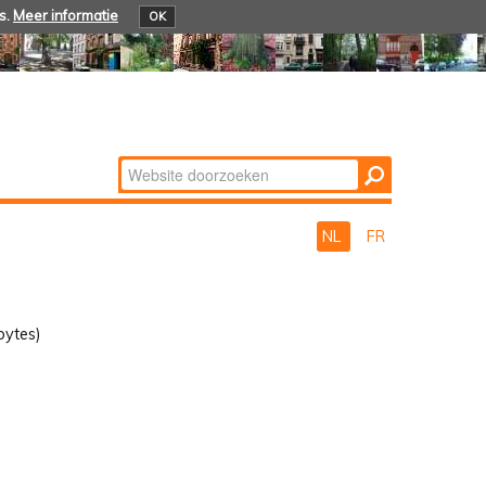
s.
Meer informatie
OK
Zoek
Geavanceerd
zoeken...
NL
FR
bytes)