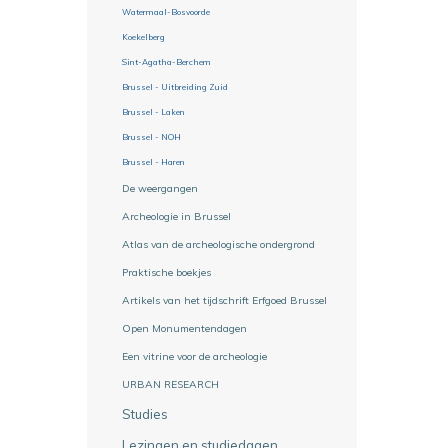
Watermaal-Bosvoorde
Koekelberg
Sint-Agatha-Berchem
Brussel - Uitbreiding Zuid
Brussel - Laken
Brussel - NOH
Brussel - Haren
De weergangen
Archeologie in Brussel
Atlas van de archeologische ondergrond
Praktische boekjes
Artikels van het tijdschrift Erfgoed Brussel
Open Monumentendagen
Een vitrine voor de archeologie
URBAN RESEARCH
Studies
Lezingen en studiedagen