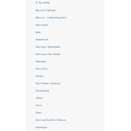
A la carte
Brussel-Vijfhoek
Brussel - Uitbreiding Oost
Ganshoren
Jette
Anderlecht
Sint-Jans-Molenbeek
Sint-Joost-Ten-Noode
Etterbeek
Sint-Gillis
Elsene
Sint-Pieters-Woluwe
Schaarbeek
Ukkel
Vorst
Evere
Sint-Lambrechts-Woluwe
Oudergem