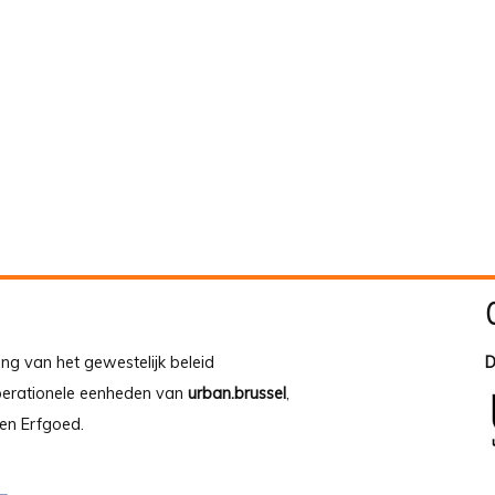
ing van het gewestelijk beleid
D
operationele eenheden van
urban.brussel
,
en Erfgoed.