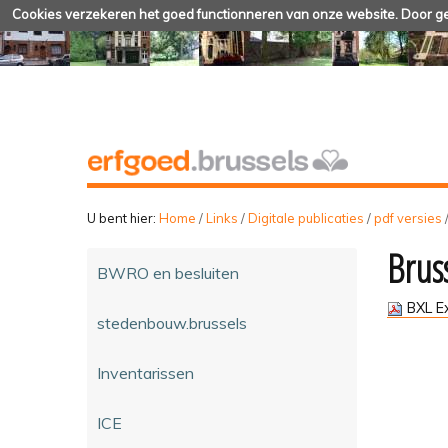
Cookies verzekeren het goed functionneren van onze website. Door geb
U bent hier:
Home
/
Links
/
Digitale publicaties
/
pdf versies
Brus
BWRO en besluiten
BXL E
stedenbouw.brussels
Inventarissen
ICE