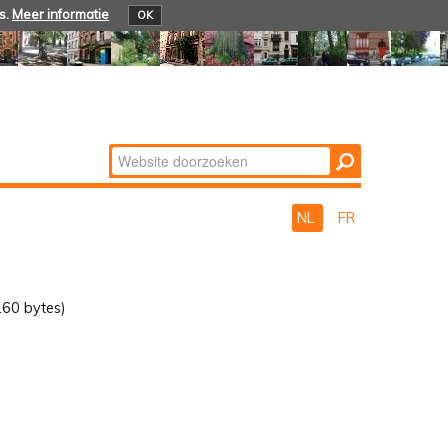
s.
Meer informatie
OK
Zoek
Geavanceerd
zoeken...
NL
FR
60 bytes)