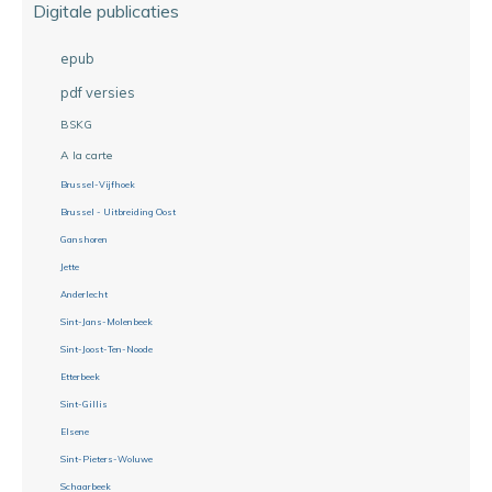
Digitale publicaties
epub
pdf versies
BSKG
A la carte
Brussel-Vijfhoek
Brussel - Uitbreiding Oost
Ganshoren
Jette
Anderlecht
Sint-Jans-Molenbeek
Sint-Joost-Ten-Noode
Etterbeek
Sint-Gillis
Elsene
Sint-Pieters-Woluwe
Schaarbeek