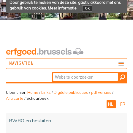
Door gebruik te maken van deze site, gaat u akkoord met ons
gebruik van cookies.
Meer informatie
OK
NAVIGATION
Zoek
DOEN
Geavanceerd
ONTDEKKEN
zoeken...
U bent hier:
Home
/
Links
/
Digitale publicaties
/
pdf versies
/
A la carte
/
Schaarbeek
BELEVEN
NL
FR
BWRO en besluiten