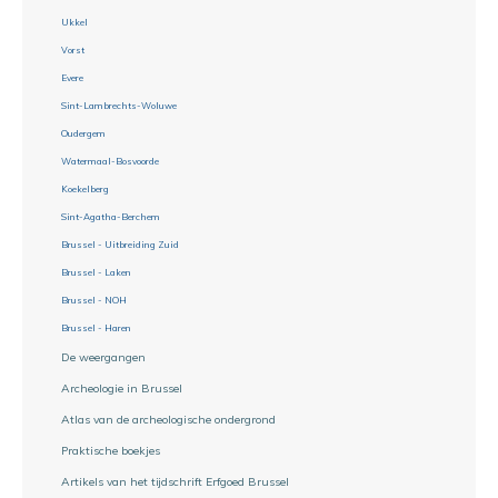
Ukkel
Vorst
Evere
Sint-Lambrechts-Woluwe
Oudergem
Watermaal-Bosvoorde
Koekelberg
Sint-Agatha-Berchem
Brussel - Uitbreiding Zuid
Brussel - Laken
Brussel - NOH
Brussel - Haren
De weergangen
Archeologie in Brussel
Atlas van de archeologische ondergrond
Praktische boekjes
Artikels van het tijdschrift Erfgoed Brussel