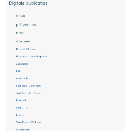
Digitale publicaties
epub
pdf versies
BSKG
A la carte
Brussel-Vijfhoek
Brussel - Uitbreiding Oost
Ganshoren
Jette
Anderlecht
Sint-Jans-Molenbeek
Sint-Joost-Ten-Noode
Etterbeek
Sint-Gillis
Elsene
Sint-Pieters-Woluwe
Schaarbeek