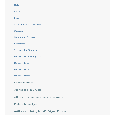
Ukkel
Vorst
Evere
Sint-Lambrechts-Woluwe
Oudergem
Watermaal-Bosvoorde
Koekelberg
Sint-Agatha-Berchem
Brussel - Uitbreiding Zuid
Brussel - Laken
Brussel - NOH
Brussel - Haren
De weergangen
Archeologie in Brussel
Atlas van de archeologische ondergrond
Praktische boekjes
Artikels van het tijdschrift Erfgoed Brussel