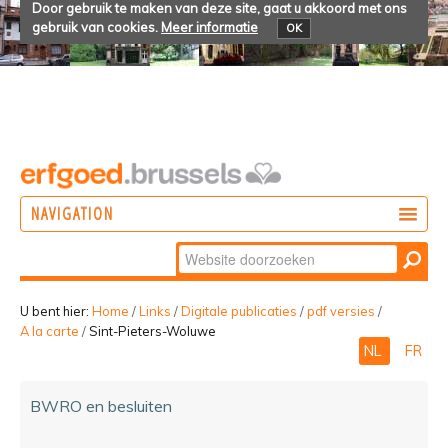
Door gebruik te maken van deze site, gaat u akkoord met ons
gebruik van cookies.
Meer informatie
OK
NAVIGATION
Zoek
DOEN
Geavanceerd
ONTDEKKEN
zoeken...
U bent hier:
Home
/
Links
/
Digitale publicaties
/
pdf versies
/
A la carte
/
Sint-Pieters-Woluwe
BELEVEN
NL
FR
BWRO en besluiten