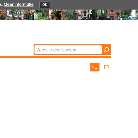
s.
Meer informatie
OK
Zoek
Geavanceerd
zoeken...
NL
FR