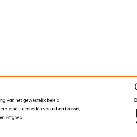
ing van het gewestelijk beleid
D
operationele eenheden van
urban.brussel
,
en Erfgoed.