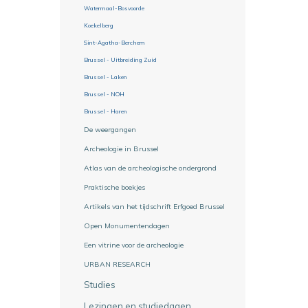
Watermaal-Bosvoorde
Koekelberg
Sint-Agatha-Berchem
Brussel - Uitbreiding Zuid
Brussel - Laken
Brussel - NOH
Brussel - Haren
De weergangen
Archeologie in Brussel
Atlas van de archeologische ondergrond
Praktische boekjes
Artikels van het tijdschrift Erfgoed Brussel
Open Monumentendagen
Een vitrine voor de archeologie
URBAN RESEARCH
Studies
Lezingen en studiedagen