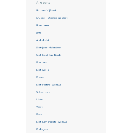
A la carte
Brussel-Vijfhoek
Brussel - Uitbreiding Oost
Ganshoren
Jette
Anderlecht
Sint-Jans-Molenbeek
Sint-Joost-Ten-Noode
Etterbeek
Sint-Gillis
Elsene
Sint-Pieters-Woluwe
Schaarbeek
Ukkel
Vorst
Evere
Sint-Lambrechts-Woluwe
Oudergem