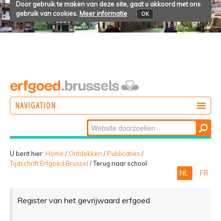
Door gebruik te maken van deze site, gaat u akkoord met ons
gebruik van cookies.
Meer informatie
OK
NAVIGATION
Zoek
DOEN
Geavanceerd
ONTDEKKEN
zoeken...
U bent hier:
Home
/
Ontdekken
/
Publicaties
/
Tijdschrift Erfgoed Brussel
/
Terug naar school
BELEVEN
NL
FR
Register van het gevrijwaard erfgoed