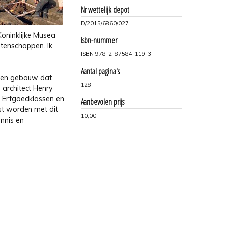
Nr wettelijk depot
D/2015/6860/027
Koninklijke Musea
Isbn-nummer
etenschappen. Ik
ISBN 978-2-87584-119-3
Aantal pagina's
r een gebouw dat
128
n architect Henry
 Erfgoedklassen en
Aanbevolen prijs
st worden met dit
10,00
ennis en