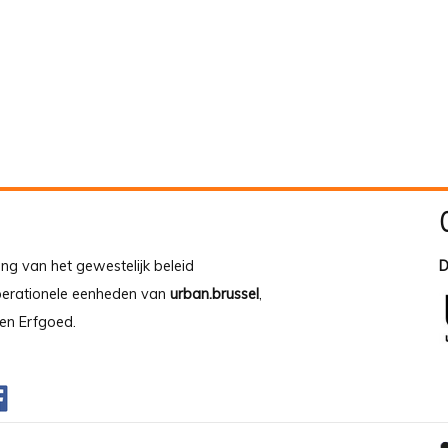
ing van het gewestelijk beleid
D
operationele eenheden van
urban.brussel
,
en Erfgoed.