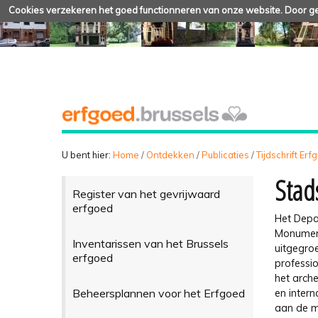
Cookies verzekeren het goed functionneren van onze website. Door geb
U bent hier:
Home
/
Ontdekken
/
Publicaties
/
Tijdschrift Er
Stad
Register van het gevrijwaard
erfgoed
Het Depa
Monument
Inventarissen van het Brussels
uitgegro
erfgoed
professi
het arch
Beheersplannen voor het Erfgoed
en intern
aan de m