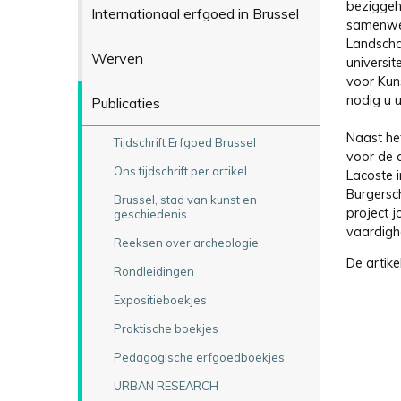
beziggeh
Internationaal erfgoed in Brussel
samenwer
Landscha
Werven
universit
voor Kuns
nodig u 
Publicaties
Naast he
Tijdschrift Erfgoed Brussel
voor de a
Ons tijdschrift per artikel
Lacoste 
Burgersc
Brussel, stad van kunst en
project j
geschiedenis
vaardigh
Reeksen over archeologie
De artike
Rondleidingen
Expositieboekjes
Praktische boekjes
Pedagogische erfgoedboekjes
URBAN RESEARCH