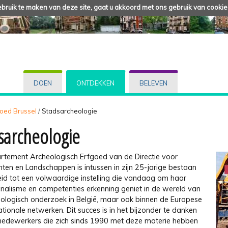
ruik te maken van deze site, gaat u akkoord met ons gebruik van cookie
DOEN
ONTDEKKEN
BELEVEN
fgoed Brussel
/
Stadsarcheologie
sarcheologie
rtement Archeologisch Erfgoed van de Directie voor
en en Landschappen is intussen in zijn 25-jarige bestaan
eid tot een volwaardige instelling die vandaag om haar
onalisme en competenties erkenning geniet in de wereld van
eologisch onderzoek in België, maar ook binnen de Europese
ationale netwerken. Dit succes is in het bijzonder te danken
edewerkers die zich sinds 1990 met deze materie hebben