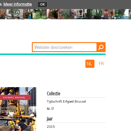
s.
Meer informatie
OK
Zoek
Geavanceerd
zoeken...
NL
FR
Collectie
Tijdschrift Erfgoed Brussel
Nr.
17
Jaar
2015