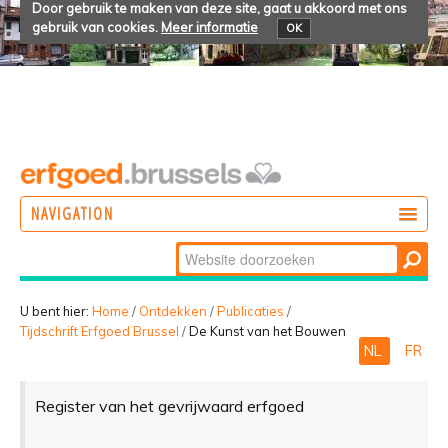
Door gebruik te maken van deze site, gaat u akkoord met ons
gebruik van cookies.
Meer informatie
OK
NAVIGATION
Zoek
DOEN
Geavanceerd
ONTDEKKEN
zoeken...
U bent hier:
Home
/
Ontdekken
/
Publicaties
/
Tijdschrift Erfgoed Brussel
/
De Kunst van het Bouwen
BELEVEN
NL
FR
Register van het gevrijwaard erfgoed