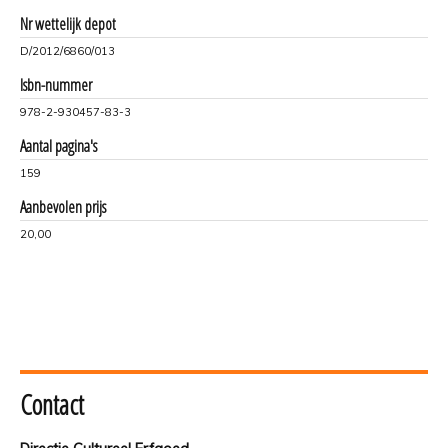
Nr wettelijk depot
D/2012/6860/013
Isbn-nummer
978-2-930457-83-3
Aantal pagina's
159
Aanbevolen prijs
20,00
Contact