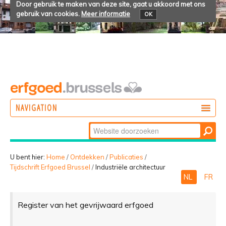
Door gebruik te maken van deze site, gaat u akkoord met ons
gebruik van cookies.
Meer informatie
OK
NAVIGATION
Zoek
DOEN
Geavanceerd
ONTDEKKEN
zoeken...
U bent hier:
Home
/
Ontdekken
/
Publicaties
/
Tijdschrift Erfgoed Brussel
/
Industriële architectuur
BELEVEN
NL
FR
Register van het gevrijwaard erfgoed