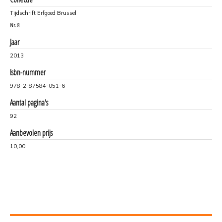
Tijdschrift Erfgoed Brussel
Nr.
8
Jaar
2013
Isbn-nummer
978-2-87584-051-6
Aantal pagina's
92
Aanbevolen prijs
10,00