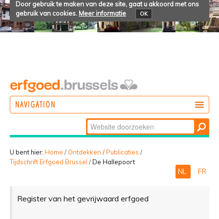
Door gebruik te maken van deze site, gaat u akkoord met ons
gebruik van cookies.
Meer informatie
OK
NAVIGATION
Zoek
DOEN
Geavanceerd
ONTDEKKEN
zoeken...
U bent hier:
Home
/
Ontdekken
/
Publicaties
/
Tijdschrift Erfgoed Brussel
/
De Hallepoort
BELEVEN
NL
FR
Register van het gevrijwaard erfgoed